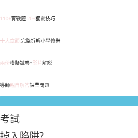
110+
實戰題
20+
獨家技巧
十大章節:
完整拆解小學修辭
兩份
模擬試卷+
影片
解説
導師
親自解答
課業問題
考試
掉入陷阱?