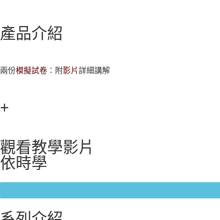
產品介紹
兩份
模擬試卷
：附
影片
詳細講解
+
觀看教學影片
依時學
系列介紹