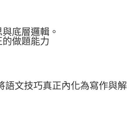
思與底層邏輯。
正的做題能力
,將語文技巧真正內化為寫作與解