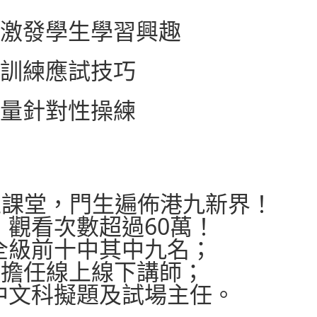
激發學生學習興趣
訓練應試技巧
量針對性操練
上課堂，門生遍佈港九新界！
，觀看次數超過60萬！
全級前十中其中九名；
書展擔任線上線下講師；
中文科擬題及試場主任。