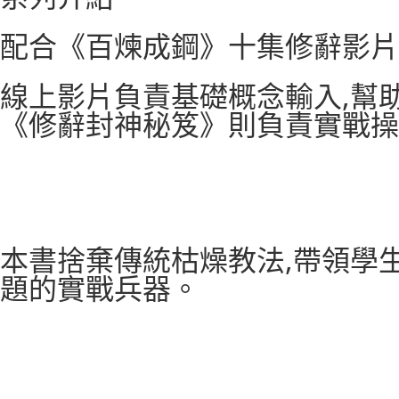
配合《百煉成鋼》十集修辭影片
線上影片負責基礎概念輸入,幫
《修辭封神秘笈》則負責實戰操
本書捨棄傳統枯燥教法,帶領學
題的實戰兵器。