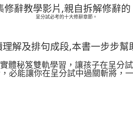
十集修辭教學影片,親自拆解修辭
呈分試必考的十大修辭章節。
讀理解及排句成段,本書一步步
實體秘笈雙軌學習，讓孩子在呈分試
美結合，必能讓你在呈分試中過關斬將