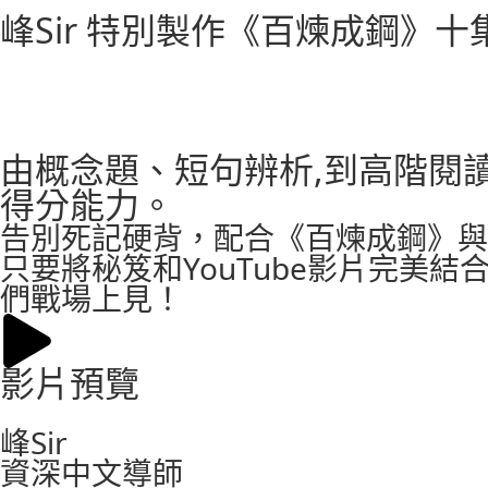
峰Sir 特別製作《百煉成鋼》
由概念題、短句辨析,到高階閱
得分能力。
告別死記硬背，配合《百煉成鋼》與
只要將秘笈和YouTube影片完
們戰場上見！
影片預覽
峰Sir
資深中文導師