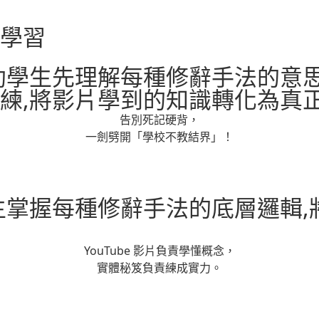
學習
助學生先理解每種修辭手法的意
練,將影片學到的知識轉化為真
告別死記硬背，
一劍劈開「學校不教結界」！
生掌握每種修辭手法的底層邏輯
YouTube 影片負責學懂概念，
實體秘笈負責練成實力。