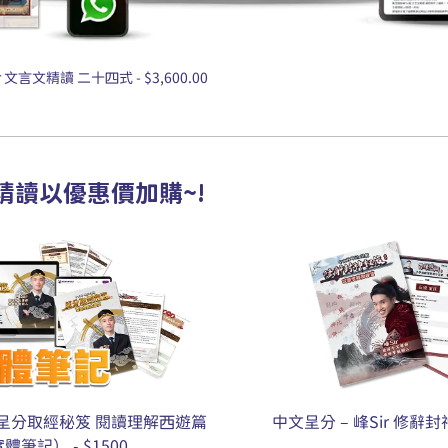
 文言文精讀 二十四式 - $3,600.00
精讀以優惠價加購~!
ir呈分取經秘笈 閱讀理解西遊篇
中文呈分 – 峰Sir 修辭封神
體筆記） - $1500